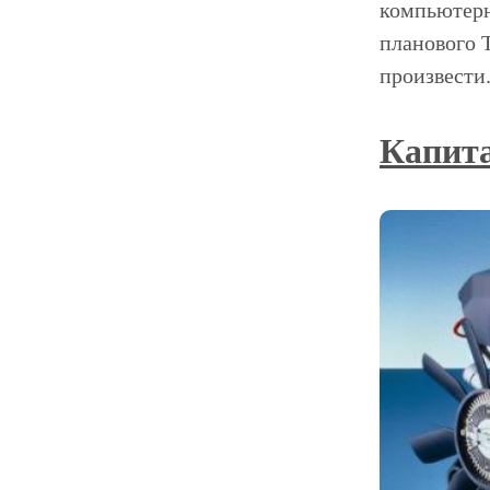
компьютерн
планового 
произвести
Капита