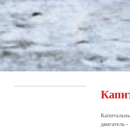
Капи
Капитальны
двигатель -